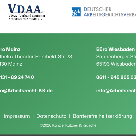
ro Mainz
Büro Wiesbaden
lhelm-Theodor-Römheld-Str. 28
Sonnenberger St
130 Mainz
65193 Wiesbade
131 - 89 24 74 0
0611 - 945 805 0
fo@Arbeitsrecht-KK.de
info@Arbeitsrec
Impressum
|
Datenschutz
|
Barrierefreiheitserklärung
©2026 Kanzlei Kutzner & Krusche