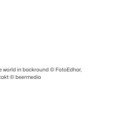
e world in backround © FotoEdhar,
ntakt © beermedia